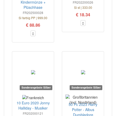
Kindermünze +
FR202200026
Plüschhase
Si st | 333.00
FR202500028
€ 18.34
Si farbig PP | 999.00
€ 88.86
Sonderangebote Silber
Sonderangebote Silber
10 Euro 2020 Jonny
50 Pc 2023 Harry
Halliday - Musiker
Potter - Albus
FR202000121
Dumbledore