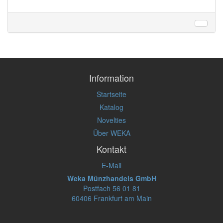
Information
Startseite
Katalog
Novelties
Über WEKA
Kontakt
E-Mail
Weka Münzhandels GmbH
Postfach 56 01 81
60406 Frankfurt am Main