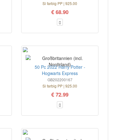
Si farbig PP | 925.00
€ 68.90
50 Pc 2022 Harry Potter -
Hogwarts Express
GB202200167
Si farbig PP | 925.00
€ 72.99