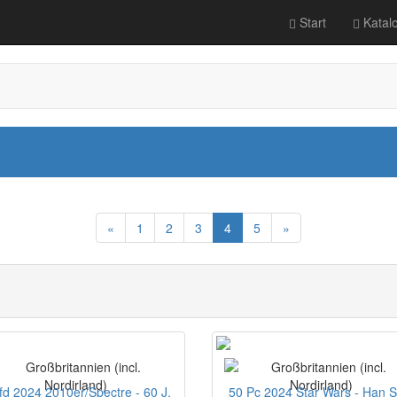
Start
Katal
«
1
2
3
4
5
»
fd 2024 2010er/Spectre - 60 J.
50 Pc 2024 Star Wars - Han S