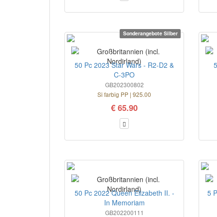
Sonderangebote Silber
50 Pc 2023 Star Wars - R2-D2 &
5
C-3PO
GB202300802
Si farbig PP | 925.00
€ 65.90
50 Pc 2022 Queen Elizabeth II. -
5 P
In Memoriam
GB202200111