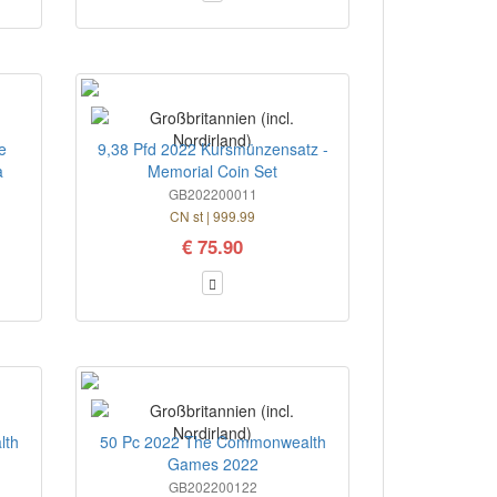
e
9,38 Pfd 2022 Kursmünzensatz -
a
Memorial Coin Set
GB202200011
CN st | 999.99
€ 75.90
lth
50 Pc 2022 The Commonwealth
Games 2022
GB202200122