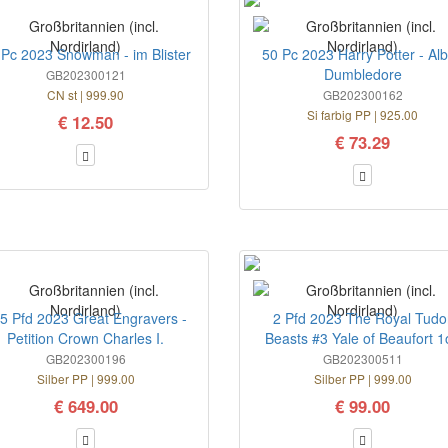
 Pc 2023 Snowman - im Blister
50 Pc 2023 Harry Potter - Al
Dumbledore
GB202300121
CN st | 999.90
GB202300162
Si farbig PP | 925.00
€ 12.50
€ 73.29
5 Pfd 2023 Great Engravers -
2 Pfd 2023 The Royal Tudo
Petition Crown Charles I.
Beasts #3 Yale of Beaufort 1
GB202300196
GB202300511
Silber PP | 999.00
Silber PP | 999.00
€ 649.00
€ 99.00