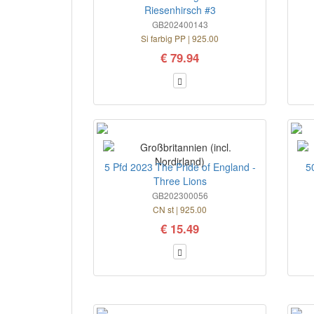
Riesenhirsch #3
GB202400143
Si farbig PP | 925.00
€ 79.94
5 Pfd 2023 The Pride of England -
5
Three Lions
GB202300056
CN st | 925.00
€ 15.49