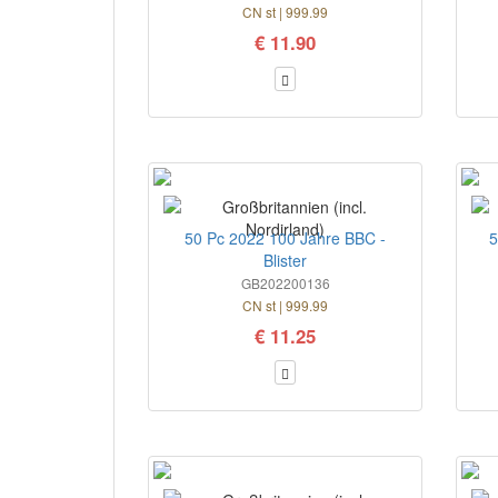
CN st | 999.99
€ 11.90
50 Pc 2022 100 Jahre BBC -
5
Blister
GB202200136
CN st | 999.99
€ 11.25