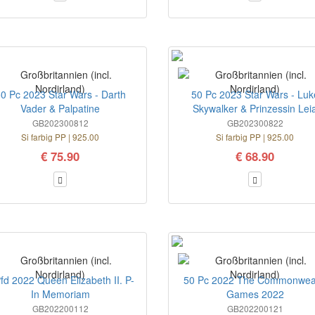
0 Pc 2023 Star Wars - Darth
50 Pc 2023 Star Wars - Luk
Vader & Palpatine
Skywalker & Prinzessin Lei
GB202300812
GB202300822
Si farbig PP | 925.00
Si farbig PP | 925.00
€ 75.90
€ 68.90
fd 2022 Queen Elizabeth II. P-
50 Pc 2022 The Commonwea
In Memoriam
Games 2022
GB202200112
GB202200121