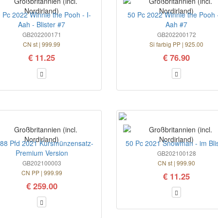
 Pc 2022 Winnie the Pooh - I-
50 Pc 2022 Winnie the Pooh -
Aah - Blister #7
Aah #7
GB202200171
GB202200172
CN st | 999.99
Si farbig PP | 925.00
€ 11.25
€ 76.90
,88 Pfd 2021 Kursmünzensatz-
50 Pc 2021 Snowman - im Blis
Premium Version
GB202100128
GB202100003
CN st | 999.90
CN PP | 999.99
€ 11.25
€ 259.00