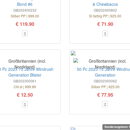
Bond #6
& Chewbacca
GB202400232
GB202400802
Silber PP | 999.00
Si farbig PP | 925.00
€ 119.90
€ 71.90
0 Pc 2023 75 Jahre Windrush
50 Pc 2023 75 Jahre Windru
Generation Blister
Generation
GB202300061
GB202300062
CN st | 999.99
Silber PP | 925.00
€ 12.50
€ 77.95
Sonderangebote S