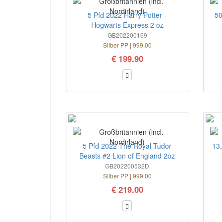
5 Pfd 2022 Harry Potter -
50
Hogwarts Express 2 oz
GB202200169
Silber PP | 999.00
€ 199.90
5 Pfd 2022 The Royal Tudor
13
Beasts #2 Lion of England 2oz
GB202200532D
Silber PP | 999.00
€ 219.00