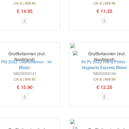
CN st | 999.90
CN st | 999.99
€ 14.95
€ 11.25
 Pfd 2022 Tutenchamun - im
50 Pc 2022 Harry Potter -
Blister
Hogwarts Express Blister
GB202200141
GB202200166
CN st | 999.90
CN st | 999.99
€ 15.90
€ 12.25