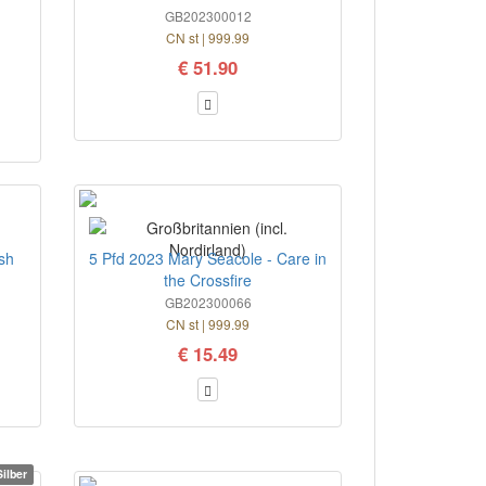
GB202300012
CN st | 999.99
€ 51.90
sh
5 Pfd 2023 Mary Seacole - Care in
the Crossfire
GB202300066
CN st | 999.99
€ 15.49
ilber