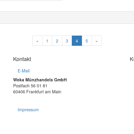
«
1
2
3
4
5
»
Kontakt
K
E-Mail
Weka Münzhandels GmbH
Postfach 56 01 81
60406 Frankfurt am Main
Impressum