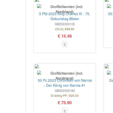
5 Pfd 2023 King Charles III - 75.
50
Geburtstag Blister
GB202300105
CN st | 999.90
€ 15.49
50 Pc 2023 Chroniken von Narnia
2x
- Der König von Narnia #1
GB202300182
Si farbig PP | 925.00
€ 75.90