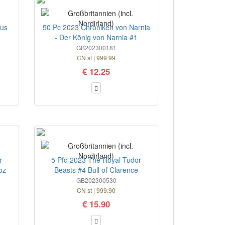
bus
50 Pc 2023 Chroniken von Narnia
- Der König von Narnia #1
GB202300181
CN st | 999.99
€ 12.25
r
5 Pfd 2023 The Royal Tudor
oz
Beasts #4 Bull of Clarence
GB202300530
CN st | 999.90
€ 15.90