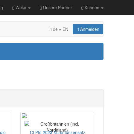
og
Weka
Unsere Partner
Kunden
de » EN
Anmelden
olo
10 Pfd 2023 Kursmünzensatz