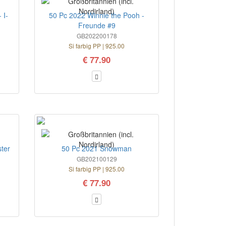
 I-
50 Pc 2022 Winnie the Pooh -
Freunde #9
GB202200178
Si farbig PP | 925.00
€ 77.90
ter
50 Pc 2021 Snowman
GB202100129
Si farbig PP | 925.00
€ 77.90