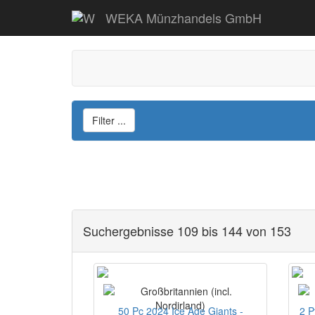
WEKA Münzhandels GmbH
Filter ...
Suchergebnisse 109 bis 144 von 153
50 Pc 2024 Ice Age Giants -
2 P