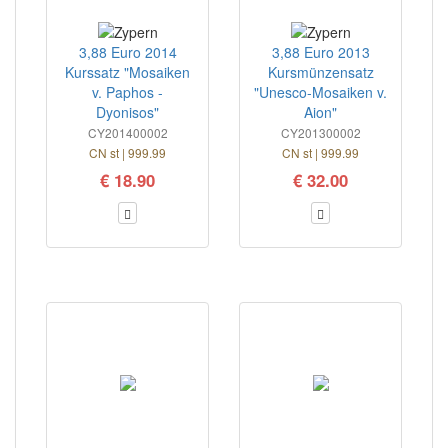
3,88 Euro 2014
3,88 Euro 2013
Kurssatz "Mosaiken
Kursmünzensatz
v. Paphos -
"Unesco-Mosaiken v.
Dyonisos"
Aion"
CY201400002
CY201300002
CN st | 999.99
CN st | 999.99
€ 18.90
€ 32.00