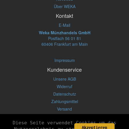
Über WEKA
Kontakt
E-Mail
Weka Münzhandels GmbH
Postfach 56 01 81
60406 Frankfurt am Main
Impressum
Kundenservice
Unsere AGB
Widerruf
Datenschutz
Zahlungsmittel
Versand
Diese Seite verwendet Cookies um das
© 2026 by
web4ward.de
Akzeptieren