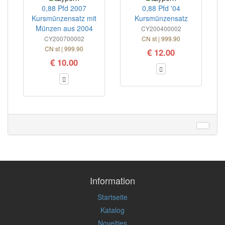
0,88 Pfd 2007
0,88 Pfd '04
Kursmünzensatz mit
Kursmünzensatz
Münzen aus 2004
CY200400002
CY200700002
CN st | 999.90
CN st | 999.90
€ 12.00
€ 10.00
Information
Startseite
Katalog
Novelties