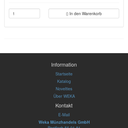
In den Warenkorb
Information
Startseite
Katalog
Novelties
Über WEKA
Kontakt
E-Mail
Weka Münzhandels GmbH
Postfach 56 01 81