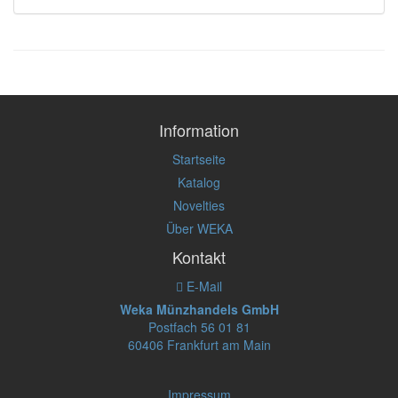
Information
Startseite
Katalog
Novelties
Über WEKA
Kontakt
E-Mail
Weka Münzhandels GmbH
Postfach 56 01 81
60406 Frankfurt am Main
Impressum