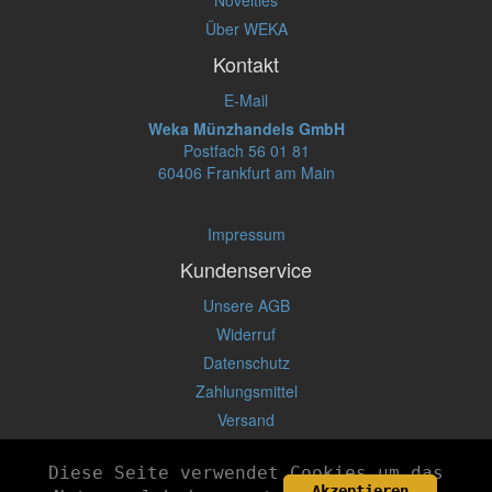
Über WEKA
Kontakt
E-Mail
Weka Münzhandels GmbH
Postfach 56 01 81
60406 Frankfurt am Main
Impressum
Kundenservice
Unsere AGB
Widerruf
Datenschutz
Zahlungsmittel
Versand
Diese Seite verwendet Cookies um das
© 2026 by
web4ward.de
Akzeptieren