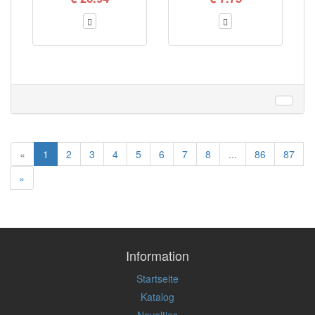
«
1
2
3
4
5
6
7
8
...
86
87
»
Information
Startseite
Katalog
Novelties