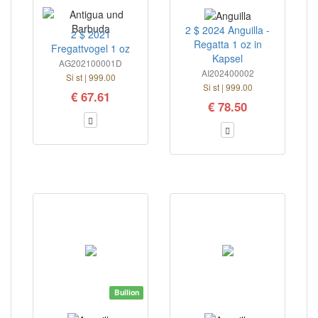
2 $ 2024 Anguilla -
2 $ 2021
Regatta 1 oz in
Fregattvogel 1 oz
Kapsel
AG202100001D
AI202400002
Si st | 999.00
Si st | 999.00
€ 67.61
€ 78.50
Bullion