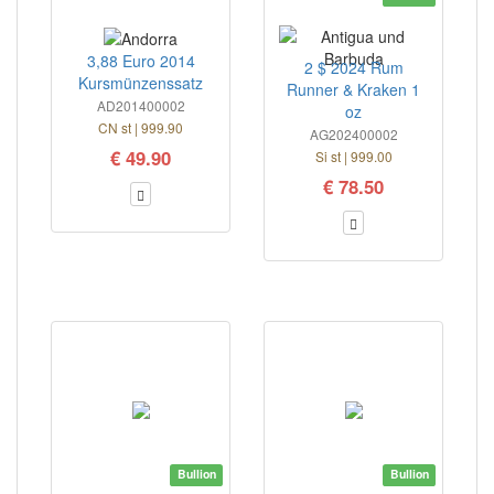
3,88 Euro 2014
2 $ 2024 Rum
Kursmünzenssatz
Runner & Kraken 1
AD201400002
oz
CN st | 999.90
AG202400002
€ 49.90
Si st | 999.00
€ 78.50
Bullion
Bullion