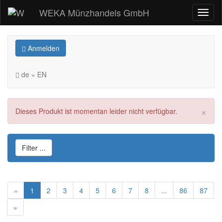
WEKA Münzhandels GmbH
Anmelden
de » EN
×
Dieses Produkt ist momentan leider nicht verfügbar.
Filter ...
«
1
2
3
4
5
6
7
8
...
86
87
»