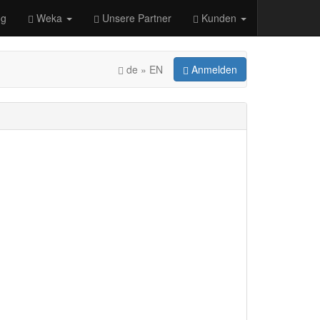
og
Weka
Unsere Partner
Kunden
de » EN
Anmelden