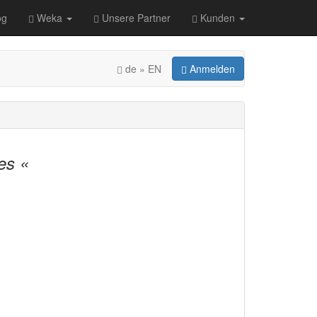
og
Weka
Unsere Partner
Kunden
de » EN
Anmelden
es «