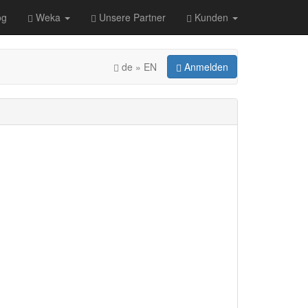
og
Weka
Unsere Partner
Kunden
de » EN
Anmelden