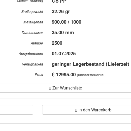
Go PP
Metall/Erhaltung
32.26 gr
Bruttogewicht
900.00 / 1000
Metallgehalt
35.00 mm
Durchmesser
2500
Auflage
01.07.2025
Ausgabedatum
geringer Lagerbestand (Lieferzeit
Verfügbarkeit
€ 12995.00
Preis
(umsatzsteuerfrei)
Zur Wunschliste
In den Warenkorb