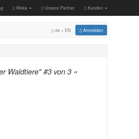
og
Weka
Unsere Partner
Kunden
de » EN
Anmelden
er Waldtiere" #3 von 3 «