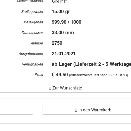
CN PP
Metall/Erhaltung
15.00 gr
Bruttogewicht
999.90 / 1000
Metallgehalt
33.00 mm
Durchmesser
2750
Auflage
21.01.2021
Ausgabedatum
ab Lager (Lieferzeit 2 - 5 Werktag
Verfügbarkeit
€ 49.50
Preis
(differenzbesteuert nach §25 a UStG)
Zur Wunschliste
In den Warenkorb