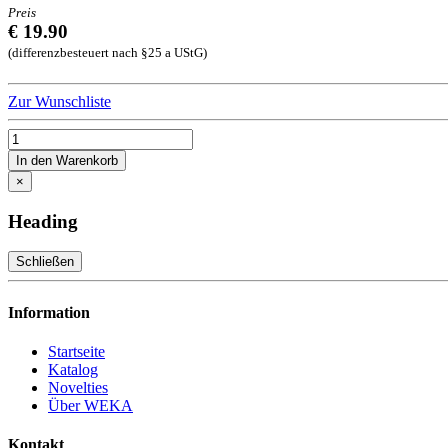
Preis
€ 19.90
(differenzbesteuert nach §25 a UStG)
Zur Wunschliste
In den Warenkorb
×
Heading
Schließen
Information
Startseite
Katalog
Novelties
Über WEKA
Kontakt